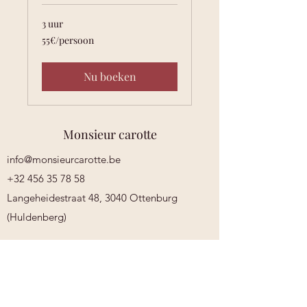
3 uur
55€/persoon
55€/persoon
Nu boeken
Monsieur carotte
info@monsieurcarotte.be
+32 456 35 78 58
Langeheidestraat 48, 3040 Ottenburg
(Huldenberg)