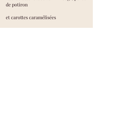
de potiron
et carottes caramélisées
Dessert
Mousse au chocolat, crumble de
spéculoos et orange confite
40 €
Monsieur carotte
info@monsieurcarotte.be